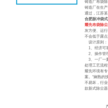
铸造厂布袋除
铸造厂在生产
通过，江苏某
合肥脉冲袋式
耀先
布袋除尘
灰方便、运行
不会低于露点
设计原则：
1、经济可靠
2、操作管理
3、一厂一
处理工艺流程
耀先环境有专
案。“娴熟的
不易坏，行业
款新式除尘器