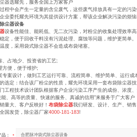
尘器选耀先，服务全国上万家客户
过程中会产生一定量的含尘废气，这些废气排放具有一定的污染
企业委托耀先环境为其提供设计方案，帮该企业解决污染的烦恼
除尘器设备
器
设备性能佳、能耗低、无二次污染，对粉尘的收集处理效率高，
稳定，便于回收干料没有污泥处理、腐蚀等问题，维护更简单。
温度，采用袋式除尘器不会造成布袋堵塞。
、占地少、投资省的工艺;
方便，便于维护;
案专案设计，做到工艺运行可靠、流程简单、维护简单、运行成
的选定：结合该厂粉尘的性质，耀先环境采用一套布袋除尘器技
门工程技术设计团队根据客户企业污染工序产生的成份、浓度、
技能、高等的质量、快速的服务、真诚的信用”来服务于广大客户
销量大、客户反映好！
布袋除尘器
我们研发、设计、生产、销售
全国发货，除尘器厂家
4000-181-183
!
产品：