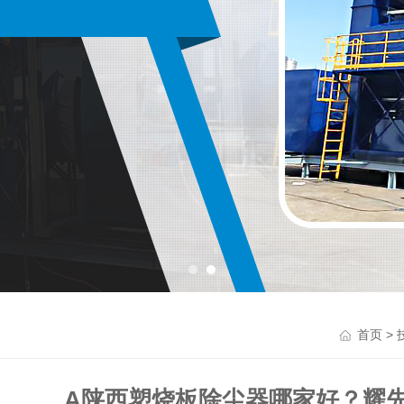
>
首页
A陕西塑烧板除尘器哪家好？耀