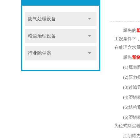
废气处理设备
耀先的
粉尘治理设备
工况条件下
在处理含水
行业除尘器
耀先
塑
(1)属
(2)
(3)过
(4)
(5)结
(6)塑
为位式除尘器
江阴耀