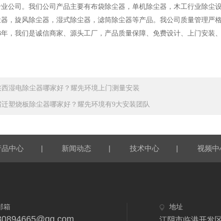
专业公司。我们公司产品主要有布袋除尘器，单机除尘器，木工行业除尘
尘器，旋风除尘器，湿式除尘器，滤筒除尘器等产品。我公司质量管理严
3年
，
我们是
诚信商家
、
源头工厂
，
产品
质量保障
、免费设计、上门安装
陕西湿电除尘器哪家好？耀先环境上门测量安装
宿迁塑烧板除尘器哪家好？耀先环境有9大安装团队
|
|
|
产品中心
新闻动态
技术中心
视频中
邮箱
地址
80894665@qq.com
江阴市临港开发