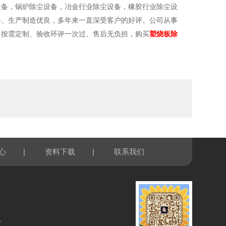
设备，锅炉除尘设备，冶金行业除尘设备，橡胶行业除尘设
格、生产制造
优
良，多年来一直深受客户的好评。公司
从事
、按需定制、验收环评一次过、售后无
负担
，
购买
塑烧板除
|
|
心
资料下载
联系我们
区