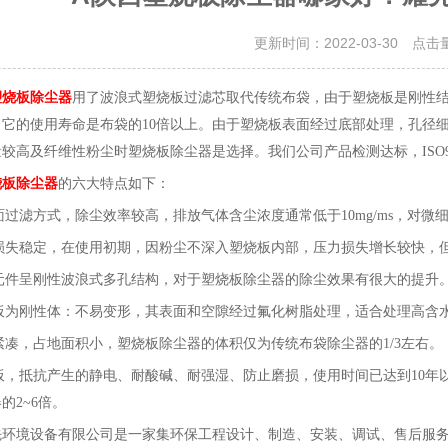
更新时间：2022-03-30 点击
塑烧板除尘器
用了波浪式塑烧板过滤芯取代传统布袋，由于塑烧板是刚性
，它的使用寿命是布袋的
10倍以上。由于塑烧板表面经过
底部
处理，孔径
量较高及纤维性粉尘时塑烧板除尘器是
选择。
我们公司产品检测达标，
IS
烧板除尘器
的六大特点如下：
表面过滤方式，除尘效率较高，排放气体含尘浓度通常低于10mg/ms，对
压力损失稳定，在使用初期，因粉尘不深入塑烧板内部，压力损失增长较快，
滤元件呈刚性波浪式多孔结构，对于塑烧板除尘器的除尘效果有很大的提升
塑烧板为刚性体：不易变形，其表面和空隙经过氟化树脂处理，适合处理高含
构紧凑，占地面积小，塑烧板除尘器的体积仅为传统布袋除尘器的1/3左右。
烧板，抵抗产生的静电、耐酸碱、耐强湿、防止磨损，使用
时间已达到
10
的2
~
6倍。
先
环境
设备
有限公司是一家集环保工程设计、制造、安装、调试、售后服