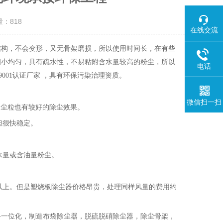
量：
818
在线交流
结构，不会变形，又无骨架磨损，所以使用
时间
长，在有些
细小均匀，具有疏水性，不易粘附含水量较高的粉尘，所以
电话
O9001认证厂家 ，具有环保污染治理资质。
微信扫一扫
微细尘粒也有较好的除尘效果。
但很快稳定。
。
水量或含油量粉尘。
年以上。但是塑烧板除尘器价格昂贵，处理同样风量的费用约
务
一
位化，制造布袋除尘器，脱硫脱硝除尘器，除尘骨架，