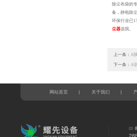
除尘布袋的
备，静电除
环保行业
已
1
尘器
选我。
上一条：
A
下一条：
A
|
|
网站首页
关于我们
28