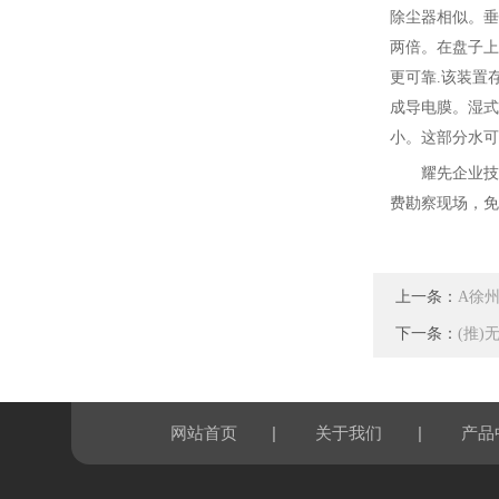
除尘器相似。垂
两倍。在盘子上
更可靠.该装置
成导电膜。湿式
小。这部分水可
耀先
企业技
费勘察现场，免
上一条：
A徐
下一条：
(推
|
|
网站首页
关于我们
产品