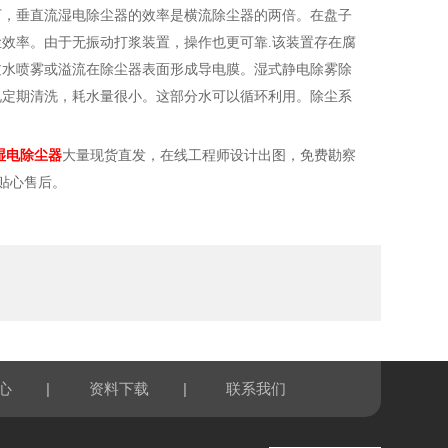
下，垂直流湿电除尘器的效率是横流除尘器的两倍。在盘子
效率。由于无振动打浆装置，操作也更可靠.该装置存在腐
过水喷雾或溢流在除尘器表面形成导电膜。湿式静电除雾除
况定期清洗，耗水量很小。这部分水可以循环利用。除尘系
湿电除尘器
大量现货直发，
在线工程师设计出图，免费勘察
贴心售后。
|
|
心
资料下载
联系我们