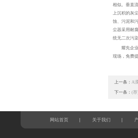
相似。垂直
上沉积的灰
蚀、污泥和
尘器采用耐
统无二次污
耀先
企
现场，免费
上一条：
A
下一条：
(
|
|
网站首页
关于我们