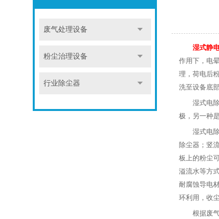
废气处理设备
湿式静
粉尘治理设备
作用下，电
理，荷电后
行业除尘器
洗至设备底
湿式电
极，另一种
湿式电
除尘器；竖
板上的粉尘
溢流水等方
耐腐蚀导电
环利用，收
根据废