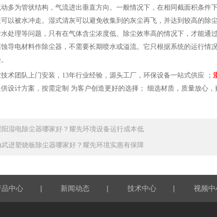
流动多为管状结构，气流进出垂直方向。一般情况下，在相同截面积条件
尘可以被水冲走。湿式清灰可以避免收集到的灰尘再飞，并达到较高的除尘
污水处理等问题，只有在气体含尘浓度低、除尘效率高的情况下，才能通
腐蚀导电材料作除尘器，不需要长期喷水或溢流。它只根据系统的运行情
染。
业技术团队上门安装，
13年行业经验，源头工厂，环保设备一站式供应 ；
提供设计方案，按需定制
为客户创造更好的选择； 细选材质，质量放心，
溧阳湿电除尘器哪家好？耀先环境设备运行成本低
荐)武进塑烧板除尘器哪家好？耀先环境实惠有保障
|
|
|
产品中心
新闻动态
技术中心
视频中