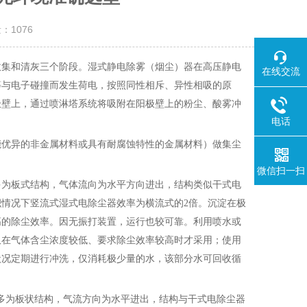
量：
1076
收集和清灰三个阶段。湿式静电除雾（烟尘）器在高压静电
在线交流
等与电子碰撞而发生荷电，按照同性相斥、异性相吸的原
极壁上，通过喷淋塔系统将吸附在阳极壁上的粉尘、酸雾冲
电话
能
优异
的非金属材料或具有耐腐蚀特性的金属材料）做集尘
。
微信扫一扫
多为板式结构，气体流向为水平方向进出，结构类似干式电
积情况下竖流式湿式电除尘器效率为横流式的
2倍。沉淀在极
高的除尘效率。因无振打装置，运行也较可靠。利用喷水或
仅在气体含尘浓度较低、要求除尘效率较高时才采用；使用
状况定期进行冲洗，仅消耗极少量的水，该部分水可回收循
流动多为板状结构，气流方向为水平进出，结构与干式电除尘器