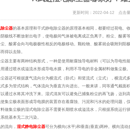
更新时间：2022-04-12 点击
电除尘器
的基本原理和干式静电除尘器的原理基本相同，都要经过荷电、
晕阴极线不断放射出电子，使电极间气体被电离成正负离子。粉尘、酸雾
粉尘、酸雾会向与电极极性相反的电极移动。颗粒物、酸雾就会吸附到阳
部而得以去除。
除尘器主要有两种结构形式，一种是使用耐腐蚀导电材料（可以为导电性
是用通过喷水或溢流水形成导电水膜，利用不导电的非金属材料做集尘极
除尘器还可根据废气流向分为横流式（卧式）和竖流式（立式），横流式
流式多为管式结构，气体流向为垂直方向进出。一般来讲，同等通气截面
可以通过水将其冲洗下来。湿式清灰可以避免已捕集粉尘的再飞扬，达到
式使集尘极表面形成导电膜的装置存在着腐蚀、污泥和污水的处理问题，
材料做集尘极的湿式电除尘器不需要长期喷水或溢流水，只根据系统运行
尘系统基本无二次污染。
气的流向，
湿式静电除尘器
可分为横向
(水平)和垂直(垂直)两种。横向