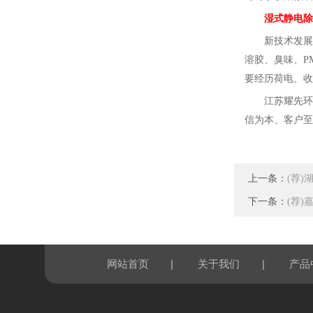
湿式静电除
新技术发展
溶胶、臭味、
P
要经历荷电、收
江苏耀先环
信为本、客户至
上一条：
(荐
下一条：
(荐
|
|
网站首页
关于我们
产品