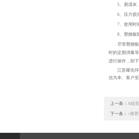
5
、易清灰
6
、压力损
7
、使用时
8
、塑烧板
尽管塑烧板
时的定期消毒等
进行操作，卸下
江苏耀先环
信为本、客户至
上一条：
A临
下一条：
<推