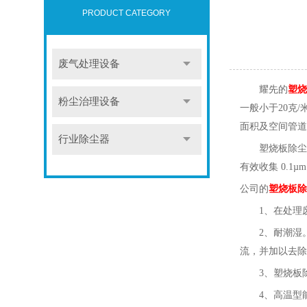
PRODUCT CATEGORY
废气处理设备
耀先的
塑烧
粉尘治理设备
一般小于
20
克
/
面积及空间管道
行业除尘器
塑烧板除尘
有效收集
0.1µm
公司的
塑烧板除
1
、在处理
2
、耐潮湿
流，并加以去除
3
、塑烧板
4
、高温型