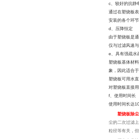
c
、较好的抗静
通过在塑烧板表
安装的各个环节
d
、压降恒定
由于塑烧板是通
仅与过滤风速与
e
、具有强疏水
塑烧板基体材料
象，因此适合于
塑烧板可用水直
对塑烧板直接用
f
、使用时间长
使用时间长达
1
塑烧板除尘
尘的二次过滤上
粒径等有关，但