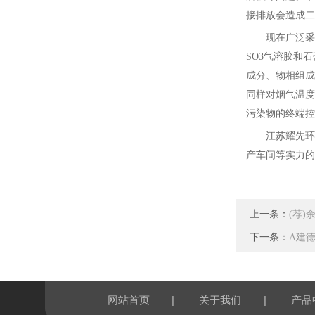
接排放会造成二
现在广泛采
SO3
气溶胶和石
成分、物相组成
同样对烟气温度
污染物的终端控
江苏耀先环
产车间等实力的
上一条：
(荐
下一条：
A建
|
|
网站首页
关于我们
产品