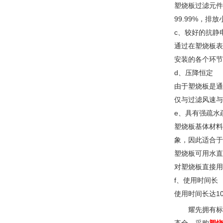
塑烧板过滤元件
99.99%，排
c、较好的抗静
通过在塑烧板表
安装的各个环节
d、压降恒定
由于塑烧板是通
仅与过滤风速与
e、具有强疏水
塑烧板基体材料
象，因此适合于
塑烧板可用水直
对塑烧板直接用
f、使用时间长
使用时间长达
1
耀先拥有标