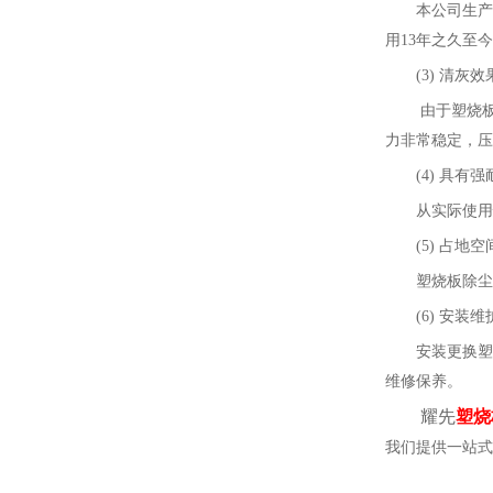
本公司生产
用
13年之久至
(3)
清灰效
由于塑烧
力非常稳定，压
(4)
具有强
从实际使用
(5)
占地空
塑烧板除尘
(6)
安装维
安装更换塑
维修保养。
耀先
塑烧
我们提供
一站式