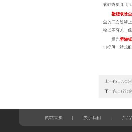
有效收集 0. 
塑烧板除尘
尘的二次过滤上
粒径等有关，但
耀先
塑烧板
们提供
一站式服
上一条：
A金
下一条：
(荐
|
|
网站首页
关于我们
产品