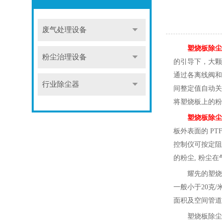
废气处理设备
塑烧板除尘
粉尘治理设备
的引导下，大颗
通过各离线阀和
行业除尘器
间整定值自动关
将塑烧板上的粉
塑烧板除尘
板外表面的 P
控制仪可按定阻
的粉尘, 粉尘
耀先的
塑烧
一般小于
20克
面积及空间管道
塑烧板除尘