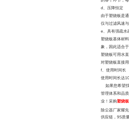
的各个环节，每
d、压降恒定
由于塑烧板是通
仅与过滤风速与
e、具有强疏水
塑烧板基体材料
象，因此适合于
塑烧板可用水直
对塑烧板直接用
f、使用时间长
使用时间长达
1
如果您希望
管理体系和品质
业！采购
塑烧板
除尘器厂家耀先
供应链，
9S质