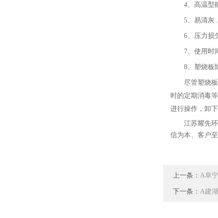
4、高温型
5、易清灰
6、压力损
7、使用
时
8、塑烧板
尽管塑烧板
时的定期消毒等
进行操作，卸下
江苏耀先环
信为本、客户至
上一条：
A阜
下一条：
A建