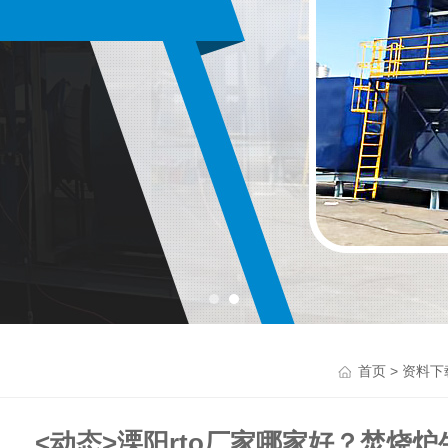
>
首页
资料下
<动态>溧阳rto厂家哪家好？焚烧