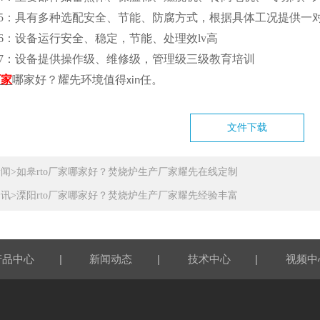
5：具有多种选配安全、节能、防腐方式，根据具体工况提供一
6：设备运行安全、稳定，节能、处理效
lv
高
7：设备提供操作级、维修级，管理级三级教育培训
厂家
哪家好？耀先环境值得
任。
xin
文件下载
新闻>如皋rto厂家哪家好？焚烧炉生产厂家耀先在线定制
图片下载
资讯>溧阳rto厂家哪家好？焚烧炉生产厂家耀先经验丰富
|
|
|
产品中心
新闻动态
技术中心
视频中