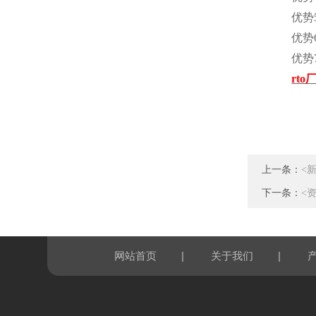
优势
优势
优势
rto
上一条：
<
下一条：
<
|
|
网站首页
关于我们