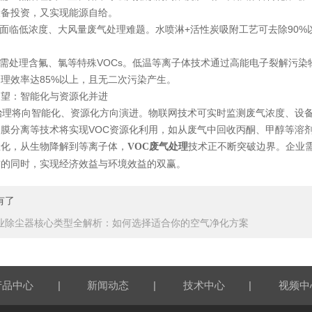
设备投资，又实现能源自给。
面临低浓度、大风量废气处理难题。水喷淋+活性炭吸附工艺可去除90%
需处理含氟、氯等特殊VOCs。低温等离子体技术通过高能电子裂解污染
理效率达85%以上，且无二次污染产生。
：智能化与资源化并进
理将向智能化、资源化方向演进。物联网技术可实时监测废气浓度、设备运
膜分离等技术将实现VOC资源化利用，如从废气中回收丙酮、甲醇等溶
，从生物降解到等离子体，
技术正不断突破边界。企业
VOC废气处理
求的同时，实现经济效益与环境效益的双赢。
有了
业除尘器核心类型全解析：如何选择适合你的空气净化方案
|
|
|
产品中心
新闻动态
技术中心
视频中