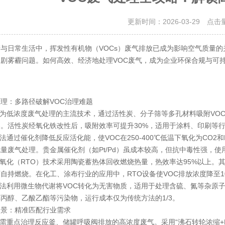
更新时间：2026-03-29 点击
日常生活中，挥发性有机物（VOCs）废气排放已成为影响空气质量的关
剧雾霾问题。如何高效、经济地处理VOC废气，成为企业环保合规与可
：多路径破解VOC治理难题
为低浓度废气处理的主流技术，通过活性炭、分子筛等多孔材料吸附VO
。活性炭经氧化铁改性后，吸附效率可提升30%，适用于涂料、印刷等
通过催化剂降低反应活化能，使VOC在250-400℃低温下氧化为CO2
量废气处理。贵金属催化剂（如Pt/Pd）虽成本较高，但抗中毒性强，使
氧化（RTO）技术采用陶瓷蓄热体回收燃烧热量，热效率达95%以上。
自持燃烧。在化工、涂布行业的应用中，RTO设备使VOC排放浓度降至10
法利用微生物代谢将VOC转化为无害物质，适用于处理含硫、氮等杂原
异丙醇、乙酸乙酯等污染物，运行成本仅为传统方法的1/3。
：精准匹配行业需求
重点治理反应釜、储罐呼吸阀排放的高浓度废气。采用“沸石转轮浓缩+RT