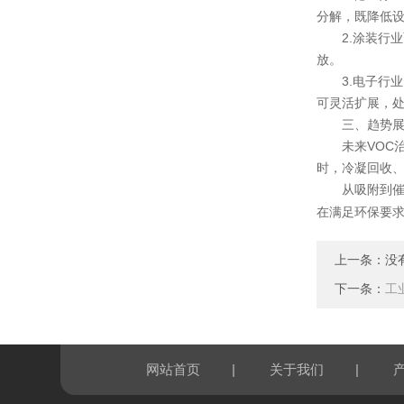
分解，既降低
2.涂装行业
放。
3.电子行业
可灵活扩展，处
三、趋势展望
未来VOC治
时，冷凝回收、
从吸附到催化
在满足环保要
上一条：没
下一条：
工
|
|
网站首页
关于我们