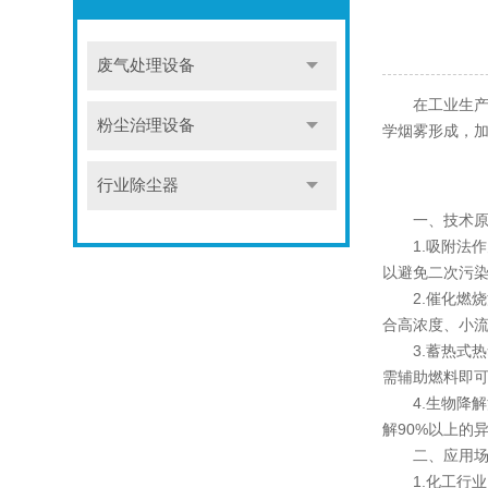
废气处理设备
在工业生产与
粉尘治理设备
学烟雾形成，加
行业除尘器
一、技术原理
1.吸附法作
以避免二次污染
2.催化燃烧法
合高浓度、小流
3.蓄热式热
需辅助燃料即可
4.生物降解
解90%以上的
二、应用场景
1.化工行业需