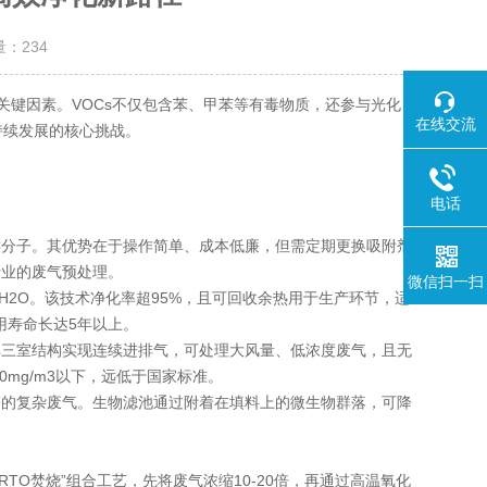
量：
234
键因素。VOCs不仅包含苯、甲苯等有毒物质，还参与光化
在线交流
持续发展的核心挑战。
电话
C分子。其优势在于操作简单、成本低廉，但需定期更换吸附剂
行业的废气预处理。
微信扫一扫
和H2O。该技术净化率超95%，且可回收余热用于生产环节，适
用寿命长达5年以上。
其三室结构实现连续进排气，可处理大风量、低浓度废气，且无
mg/m3以下，远低于国家标准。
子的复杂废气。生物滤池通过附着在填料上的微生物群落，可降
O焚烧”组合工艺，先将废气浓缩10-20倍，再通过高温氧化