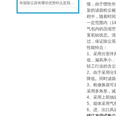
布袋除尘器有哪些优势特点是我们不知道的
慢，由于惯性作
架的滤袋粉尘被
程中，随着时间
一定范围内（1
气包内的压缩空
复初始状态。清
过，保证除尘系
性能特点：
1、采用分室停
低，漏风率小，
轻工行业的含尘
2、由于采用分
降低。同时滤袋
3、检修换袋可
采用多角形，减
4、采用上部抽
5、箱体采用气
6、进、出口风
镇江布袋式集尘