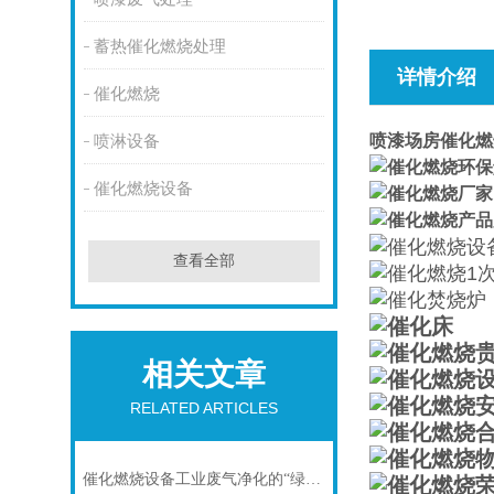
蓄热催化燃烧处理
详情介绍
催化燃烧
喷漆场房催化燃
喷淋设备
催化燃烧设备
查看全部
相关文章
RELATED ARTICLES
催化燃烧设备工业废气净化的“绿色心脏”