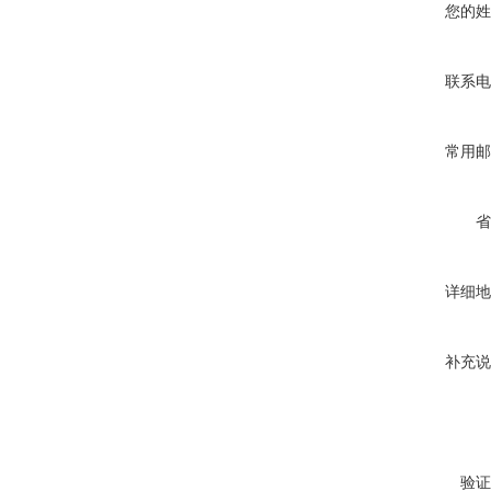
您的姓
联系电
常用邮
省
详细地
补充说
验证