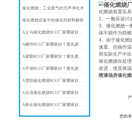
催化燃烧：工业废气的无声净化术
化燃烧装置应具
2、一般应设计
催化燃烧设备中的催化剂材料解析
3、催化燃烧一
A义乌催化燃烧RCO厂家哪家好？耀先废气处理设备厂家1次过环评
体不能作为助燃
4、由于催化燃
A嵊州RCO厂家哪家好？耀先废气处理设备厂家13年行业经验
速度。但操作温
而实际生产中应
A诸暨RCO厂家哪家好？耀先废气处理设备厂家无2次污染
催化燃烧在处理
改进，使其保温
A平湖RCO厂家哪家好？耀先废气处理设备厂家1站式供应
喷漆场房催化燃
A溧阳催化燃烧RCO厂家哪家好？耀先废气处理设备厂家1次达标
A乐清催化燃烧RCO厂家哪家好？耀先废气处理设备厂家1次达标排放
产
A奉化催化燃烧RCO厂家哪家好？耀先废气处理设备厂家1V1服务
您的单