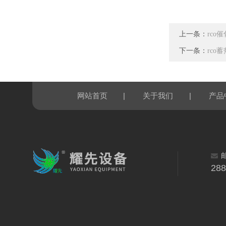
上一条：
rco
下一条：
rco
|
|
网站首页
关于我们
产品
28