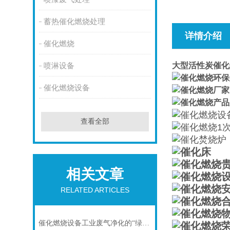
蓄热催化燃烧处理
详情介绍
催化燃烧
大型活性炭催化
喷淋设备
催化燃烧设备
查看全部
相关文章
RELATED ARTICLES
催化燃烧设备工业废气净化的“绿色心脏”