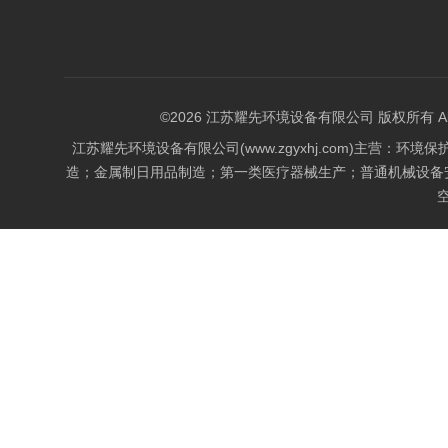
©2026 江苏耀先环境设备有限公司 版权所有 All Rig
江苏耀先环境设备有限公司(www.zgyxhj.com)主
造；金属制日用品制造；第一类医疗器械生产；普通机械设备