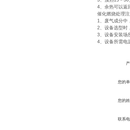
4、余热可以返
催化燃烧处理注
1、废气成分中
2、设备选型时
3、设备安装场
4、设备所需电源
产
您的单
您的姓
联系电