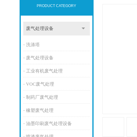
PRODUCT CATEGORY
废气处理设备
洗涤塔
废气处理设备
工业有机废气处理
VOC废气处理
制药厂废气处理
橡塑废气处理
油墨印刷废气处理设备
喷漆废气处理