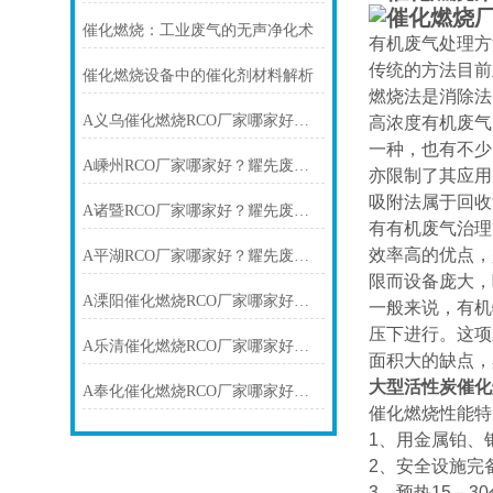
催化燃烧：工业废气的无声净化术
有机废气处理方
传统的方法目前
催化燃烧设备中的催化剂材料解析
燃烧法是消除法
A义乌催化燃烧RCO厂家哪家好？耀先废气处理设备厂家1次过环评
高浓度有机废气
一种，也有不少
A嵊州RCO厂家哪家好？耀先废气处理设备厂家13年行业经验
亦限制了其应用
吸附法属于回收
A诸暨RCO厂家哪家好？耀先废气处理设备厂家无2次污染
有有机废气治理
效率高的优点，
A平湖RCO厂家哪家好？耀先废气处理设备厂家1站式供应
限而设备庞大，
A溧阳催化燃烧RCO厂家哪家好？耀先废气处理设备厂家1次达标
一般来说，有机
压下进行。这项
A乐清催化燃烧RCO厂家哪家好？耀先废气处理设备厂家1次达标排放
面积大的缺点，
大型活性炭催化
A奉化催化燃烧RCO厂家哪家好？耀先废气处理设备厂家1V1服务
催化燃烧性能特
1、用金属铂、
2、安全设施完
3、预热15－