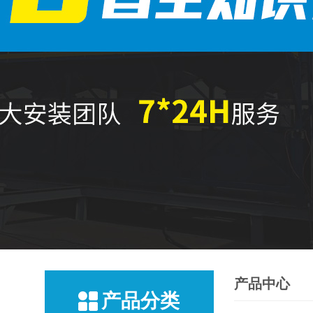
产品中心
产品分类