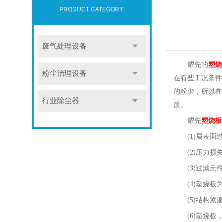
PRODUCT CATEGORY
废气处理设备
耀先的
塑烧
粉尘治理设备
在有些工况条件
的粉尘，所以在
行业除尘器
质。
耀先
塑烧板
(1)属表
(2)压力
(3)过滤
(4)塑烧
(5)结构
(6)塑烧