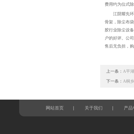
费用约为位式除
江阴耀先
环
骨架，除尘布袋
胶行业除尘设备
户的好评。公司
售后无
负担
，
购
上一条：
A平
下一条：
A桐
|
|
网站首页
关于我们
产品