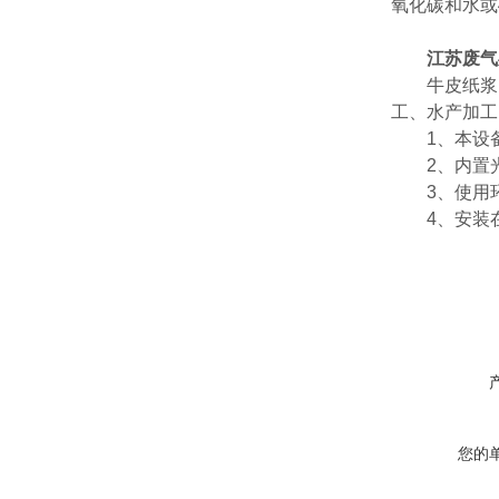
氧化碳和水或
江苏废气
牛皮纸浆
工、水产加工
1、本设备
2、内置光
3、使用环境
4、安装在
您的