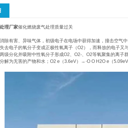
绍
处理厂家
催化燃烧废气处理质量过关
除有害、异味气体，初级电子在电场中获得加速，撞击空气中
失去电子的氧分子变成正极性氧离子（O2），而释放的电子又与
两级分化并吸附中性氧分子形成O2、O2-、O2等氧聚集的离子
为无害的产物和水；O2 e（3.6eV）→·O O H2O e（5.09eV）